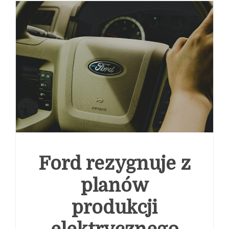
anomalie. Jak sektor ubezpieczeniowy reaguje na
potrzeby klientów
Globalne przetasowania w
telekomunikacji: od ewolucji Cyfrowego Polsatu po
amerykański wyścig o sztuczną inteligencję
Ford rezygnuje z
planów
produkcji