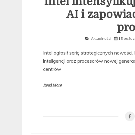
Intel intensyfiku
AI i zapowia
pr
Aktualności
15 paźdz
Intel ogłosił serię strategicznych nowości
inteligencji oraz procesorów nowej genera
centrów
Read More