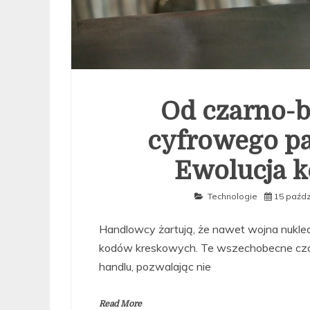
Od czarno-b
cyfrowego pa
Ewolucja 
Technologie
15 paźdz
Handlowcy żartują, że nawet wojna nuklea
kodów kreskowych. Te wszechobecne czar
handlu, pozwalając nie
Read More