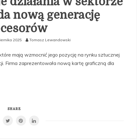
je działania w sektorze
da nową generację
ocesorów
iernika 2025
Tomasz Lewandowski
, które mają wzmocnić jego pozycję na rynku sztucznej
cji. Firma zaprezentowała nową kartę graficzną dla
SHARE