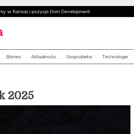
domy w Kansas i pozycja Dom Development
estrukturyzacja i indyjska ekspansja
Globalny
yzacja i indyjska ekspansja
Rynkowi giganci i
a
je na potrzeby klientów
Globalne
go Polsatu po amerykański wyścig o sztuczną
Biznes
Aktualności
Gospodarka
Technologie
domy w Kansas i pozycja Dom Development
estrukturyzacja i indyjska ekspansja
Globalny
yzacja i indyjska ekspansja
Rynkowi giganci i
je na potrzeby klientów
Globalne
go Polsatu po amerykański wyścig o sztuczną
k 2025