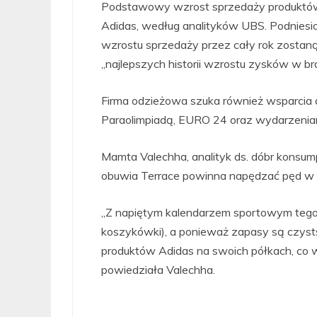
Podstawowy wzrost sprzedaży produktów 
Adidas, według analityków UBS. Podniesi
wzrostu sprzedaży przez cały rok zostaną
„najlepszych historii wzrostu zysków w bran
Firma odzieżowa szuka również wsparcia dz
Paraolimpiadą, EURO 24 oraz wydarzenia
Mamta Valechha, analityk ds. dóbr konsum
obuwia Terrace powinna napędzać pęd w 
„Z napiętym kalendarzem sportowym tego l
koszykówki), a ponieważ zapasy są czyst
produktów Adidas na swoich półkach, co w
powiedziała Valechha.