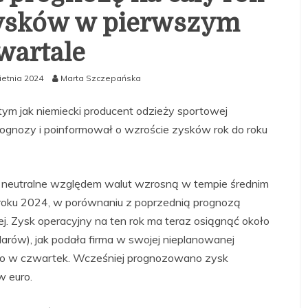
zysków w pierwszym
wartale
ietnia 2024
Marta Szczepańska
tym jak niemiecki producent odzieży sportowej
rognozy i poinformował o wzroście zysków rok do roku
y neutralne względem walut wzrosną w tempie średnim
oku 2024, w porównaniu z poprzednią prognozą
j. Zysk operacyjny na ten rok ma teraz osiągnąć około
arów), jak podała firma w swojej nieplanowanej
óźno w czwartek. Wcześniej prognozowano zysk
w euro.