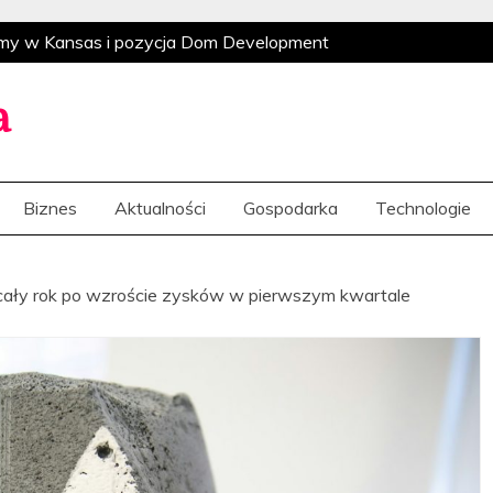
omy w Kansas i pozycja Dom Development
estrukturyzacja i indyjska ekspansja
Globalny
zacja i indyjska ekspansja
Rynkowi giganci i
a
je na potrzeby klientów
Globalne
go Polsatu po amerykański wyścig o sztuczną
Biznes
Aktualności
Gospodarka
Technologie
omy w Kansas i pozycja Dom Development
estrukturyzacja i indyjska ekspansja
Globalny
zacja i indyjska ekspansja
Rynkowi giganci i
cały rok po wzroście zysków w pierwszym kwartale
je na potrzeby klientów
Globalne
go Polsatu po amerykański wyścig o sztuczną