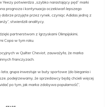
Yeezy potwierdza „szybko narastający pęd” marki
ona prognoza i kontynuacja oczekiwań lepszego
 dobrze przyjęte przez rynek, czyniąc Adidas jedną z
ży”, stwierdzili analitycy.
ięki partnerstwom z Igrzyskami Olimpijskimi,
mi Copa w tym roku.
pcyjnych w Quilter Cheviot, zauważyła, że marka
innych franczyzach.
ata, grupa inwestuje w buty sportowe (do biegania i
sze, podejrzewamy, że sprzedawcy będą chcieli więcej
idać po tym, jak marka zdobywa popularność”,