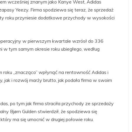
rem wcześniej znanym jako Kanye West, Adidas
apasy Yeezy. Firma spodziewa się teraz, że sprzedaż
ty roku przyniesie dodatkowe przychody w wysokości
k operacyjny w pierwszym kwartale wzrósł do 336
mi w tym samym okresie roku ubiegłego, według
m roku „znacząco” wpłynąć na rentowność Adidas i
jak i rozwój marży brutto, jak podała firma w swoim
as, po tym jak firma straciła przychody ze sprzedaży
lny Bjørn Gulden stwierdził, że spodziewa się
óry ma się umocnić w drugiej połowie roku.