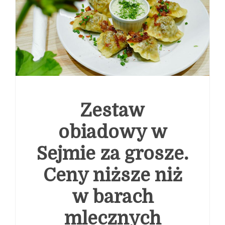
ubezpieczeniowy reaguje na potrzeby klientów
Globalne przetasowania w telekomunikacji: od ewolucji
Cyfrowego Polsatu po amerykański wyścig o sztuczną
inteligencję
Zestaw
obiadowy w
Sejmie za grosze.
Ceny niższe niż
w barach
mlecznych