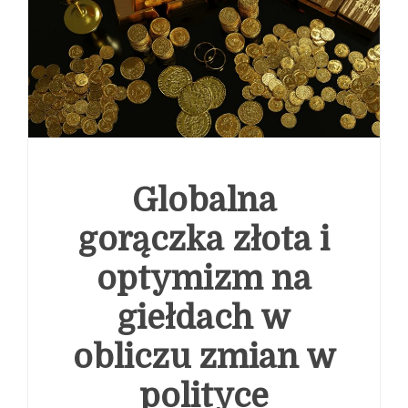
ubezpieczeniowy reaguje na potrzeby klientów
Globalne przetasowania w telekomunikacji: od ewolucji
Cyfrowego Polsatu po amerykański wyścig o sztuczną
inteligencję
Globalna
gorączka złota i
optymizm na
giełdach w
obliczu zmian w
polityce