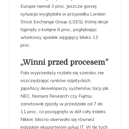
Europie niemal 3 proc. Jeszcze gorzej
sytuacja wyglądała w przypadku London
Stock Exchange Group (LSEG), której akcje
tąpnęły o kolejne 6 proc., pogłębiając
wtorkowy spadek sięgający blisko 13
proc.
„Winni przed procesem”
Fala wyprzedaży rozlała się szeroko, nie
oszczędzając rynków azjatyckich.
Japońscy deweloperzy systemów, tacy jak
NEC, Nomura Research czy Fujitsu,
zanotowali zjazdy w przedziale od 7 do
11 proc., co pociągnęło w dół cały indeks
Nikkei. Mocno oberwało się również
indyjskim eksporterom usług IT. W tle tych