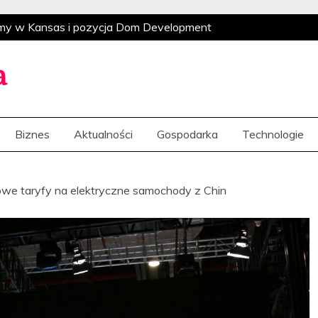
omy w Kansas i pozycja Dom Development
strukturyzacja i indyjska ekspansja
Globalny
zacja i indyjska ekspansja
Rynkowi giganci i
a
e na potrzeby klientów
Globalne
o Polsatu po amerykański wyścig o sztuczną
Biznes
Aktualności
Gospodarka
Technologie
omy w Kansas i pozycja Dom Development
strukturyzacja i indyjska ekspansja
Globalny
zacja i indyjska ekspansja
Rynkowi giganci i
we taryfy na elektryczne samochody z Chin
e na potrzeby klientów
Globalne
o Polsatu po amerykański wyścig o sztuczną