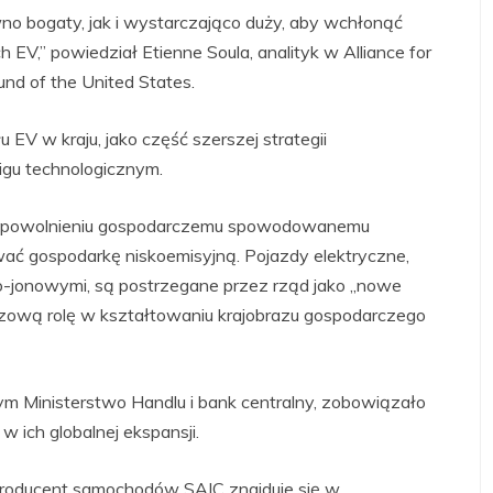
wno bogaty, jak i wystarczająco duży, aby wchłonąć
h EV,” powiedział Etienne Soula, analityk w Alliance for
nd of the United States.
 EV w kraju, jako część szerszej strategii
gu technologicznym.
ać spowolnieniu gospodarczemu spowodowanemu
ać gospodarkę niskoemisyjną. Pojazdy elektryczne,
wo-jonowymi, są postrzegane przez rząd jako „nowe
luczową rolę w kształtowaniu krajobrazu gospodarczego
m Ministerstwo Handlu i bank centralny, zobowiązało
 ich globalnej ekspansji.
roducent samochodów SAIC znajduje się w