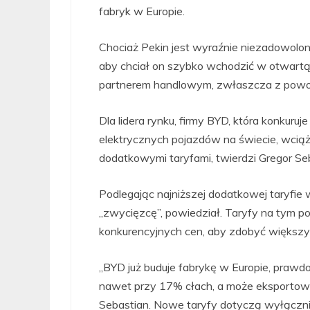
fabryk w Europie.
Chociaż Pekin jest wyraźnie niezadowolon
aby chciał on szybko wchodzić w otwartą
partnerem handlowym, zwłaszcza z powo
Dla lidera rynku, firmy BYD, która konkuru
elektrycznych pojazdów na świecie, wciąż 
dodatkowymi taryfami, twierdzi Gregor Seb
Podlegając najniższej dodatkowej taryfi
„zwycięzcę”, powiedział. Taryfy na tym p
konkurencyjnych cen, aby zdobyć większy 
„BYD już buduje fabrykę w Europie, praw
nawet przy 17% cłach, a może eksportowa
Sebastian. Nowe taryfy dotyczą wyłączni