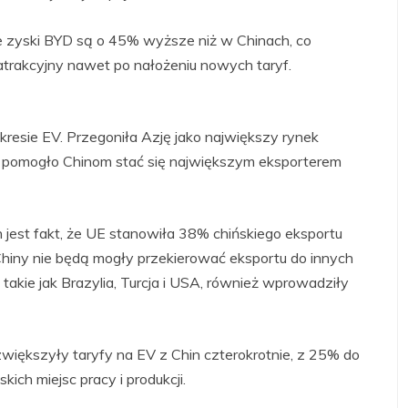
ie zyski BYD są o 45% wyższe niż w Chinach, co
atrakcyjny nawet po nałożeniu nowych taryf.
akresie EV. Przegoniła Azję jako największy rynek
 pomogło Chinom stać się największym eksporterem
jest fakt, że UE stanowiła 38% chińskiego eksportu
Chiny nie będą mogły przekierować eksportu do innych
takie jak Brazylia, Turcja i USA, również wprowadziły
iększyły taryfy na EV z Chin czterokrotnie, z 25% do
ich miejsc pracy i produkcji.