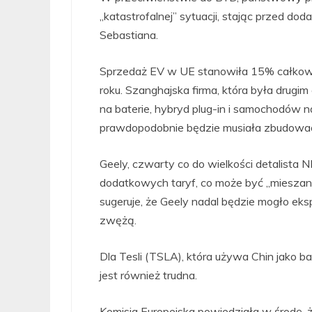
„katastrofalnej” sytuacji, stając przed 
Sebastiana.
Sprzedaż EV w UE stanowiła 15% całkowit
roku. Szanghajska firma, która była drug
na baterie, hybryd plug-in i samochodów
prawdopodobnie będzie musiała zbudować 
Geely, czwarty co do wielkości detalista N
dodatkowych taryf, co może być „mieszany
sugeruje, że Geely nadal będzie mogło ek
zwężą.
Dla Tesli (TSLA), która używa Chin jako b
jest również trudna.
Komisja Europejska powiedziała w środę, 