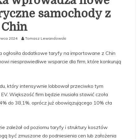
ska wprowadza nowe
tryczne samochody z
Chin
rwca 2024
Tomasz Lewandowski
a ogłosiła dodatkowe taryfy na importowane z Chin
owi niesprawiedliwe wsparcie dla firm, które konkurują
ądu, który intensywnie lobbował przeciwko tym
 EV. Większość firm będzie musiała stawić czoła
% do 38,1%, oprócz już obowiązującego 10% cła
 zależał od poziomu taryfy i struktury kosztów
 mogą być zmuszone do podniesienia cen lub założenia