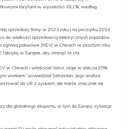
dodatkowymi taryfami w wysokości 38,1%, według
ej sprzedaży firmy w 2023 roku i na początku 2024
im co do wielkości sprzedawcą elektrycznych pojazdów
 na ogniwa paliwowe (NEV) w Chinach w zeszłym roku,
fabrykę w Europie, aby ominąć te cła.
EV w Chinach i właściciel Volvo, staje w obliczu 20%
m workiem,” powiedział Sebastian. Jego analiza
sportować do UE z zyskiem, ale marże znacznie się
azy dla globalnego eksportu, w tym do Europy, sytuacja
że gigant EV może otrzymać indywidualnie obliczoną