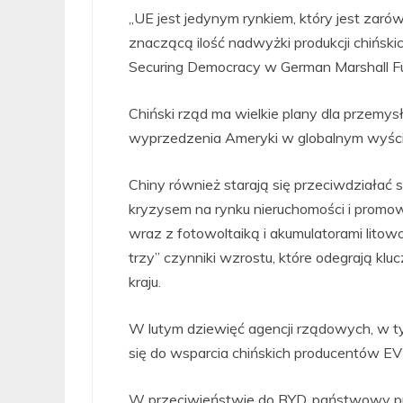
„UE jest jedynym rynkiem, który jest zaró
znaczącą ilość nadwyżki produkcji chińskic
Securing Democracy w German Marshall Fu
Chiński rząd ma wielkie plany dla przemysłu
wyprzedzenia Ameryki w globalnym wyści
Chiny również starają się przeciwdział
kryzysem na rynku nieruchomości i promow
wraz z fotowoltaiką i akumulatorami lito
trzy” czynniki wzrostu, które odegrają k
kraju.
W lutym dziewięć agencji rządowych, w ty
się do wsparcia chińskich producentów EV w
W przeciwieństwie do BYD, państwowy p