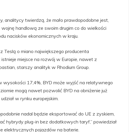
y, analitycy twierdzą, że mało prawdopodobne jest,
 wojnę handlową ze swoim drugim co do wielkości
du nacisków ekonomicznych w kraju.
je z Teslą o miano największego producenta
istnieje miejsce na rozwój w Europie, nawet z
astian, starszy analityk w Rhodium Group.
e w wysokości 17,4%, BYD może wyjść na relatywnego
oziomie mogą nawet pozwolić BYD na obniżenie już
udział w rynku europejskim.
dopodobnie nadal będzie eksportować do UE z zyskiem,
ć hybrydy plug-in bez dodatkowych taryf,” powiedział
e elektrycznych pojazdów na baterie.