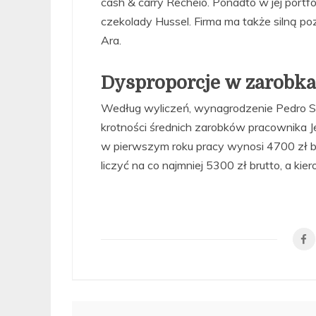
cash & carry Recheio. Ponadto w jej portfol
czekolady Hussel. Firma ma także silną po
Ara.
Dysproporcje w zarobk
Według wyliczeń, wynagrodzenie Pedro S
krotności średnich zarobków pracownika 
w pierwszym roku pracy wynosi 4700 zł br
liczyć na co najmniej 5300 zł brutto, a kie