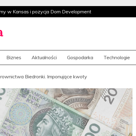
domy w Kansas i pozycja Dom Development
estrukturyzacja i indyjska ekspansja
Globalny
yzacja i indyjska ekspansja
Rynkowi giganci i
a
je na potrzeby klientów
Globalne
go Polsatu po amerykański wyścig o sztuczną
Biznes
Aktualności
Gospodarka
Technologie
domy w Kansas i pozycja Dom Development
estrukturyzacja i indyjska ekspansja
Globalny
erownictwa Biedronki. Imponujące kwoty
yzacja i indyjska ekspansja
Rynkowi giganci i
je na potrzeby klientów
Globalne
go Polsatu po amerykański wyścig o sztuczną