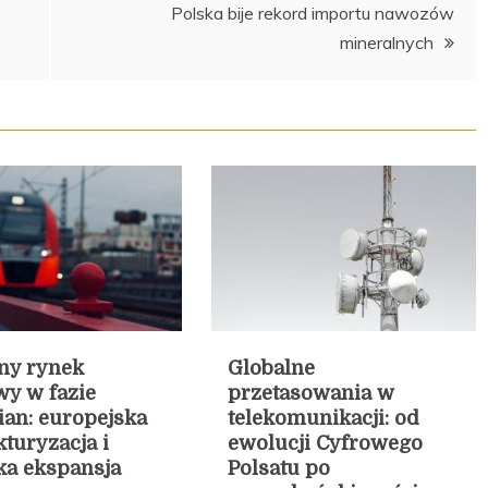
Polska bije rekord importu nawozów
mineralnych
ny rynek
Globalne
wy w fazie
przetasowania w
an: europejska
telekomunikacji: od
kturyzacja i
ewolucji Cyfrowego
ka ekspansja
Polsatu po