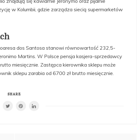
io znajdują się kawiarnie Jeronymo oraz pijalnie
zycję w Kolumbii, gdzie zarządza siecią supermarketów
ach
oaresa dos Santosa stanowi równowartość 232,5-
Jeronimo Martins. W Polsce pensja kasjera-sprzedawcy
utto miesięcznie. Zastępca kierownika sklepu może
rownik sklepu zarabia od 6700 zł brutto miesięcznie.
SHARE