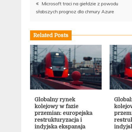
Nawigacja
Microsoft traci na giełdzie z powodu
słabszych prognoz dla chmury Azure
wpisu
Related Posts
Globalny rynek
Global
kolejowy w fazie
kolejo
przemian: europejska
przemi
restrukturyzacja i
restru
indyjska ekspansja
indyjs